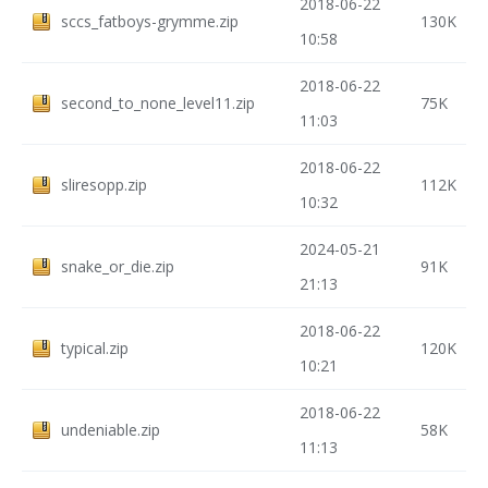
2018-06-22
sccs_fatboys-grymme.zip
130K
10:58
2018-06-22
second_to_none_level11.zip
75K
11:03
2018-06-22
sliresopp.zip
112K
10:32
2024-05-21
snake_or_die.zip
91K
21:13
2018-06-22
typical.zip
120K
10:21
2018-06-22
undeniable.zip
58K
11:13